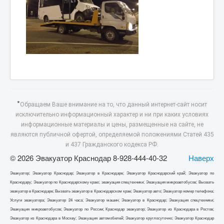
*
Обращаем Ваше внимание на то, что данный интернет-сайт носит
исключительно информационный характер и ни при каких условиях
информационные материалы и цены, размещенные на сайте, не
являются публичной офертой, определяемой положениями Статей 435
и 437 Гражданского кодекса РФ.
© 2026 Эвакуатор Краснодар 8-928-444-40-32
Наверх
Эвакуатор; Эвакуатор Краснодар; Эвакуатор в Краснодаре; Эвакуатор Краснодарский край; Эвакуатор по
Краснодару; Эвакуатор по Краснодарскому краю; эвакуация спецтехники; Эвакуация микроавтобусов; Вызвать
эвакуатор в Краснодаре; Вызвать эвакуатор в Краснодарском крае; Эвакуатор авто; Эвакуатор номер телефона;
Услуги эвакуатора; Эвакуатор 24 часа; Эвакуатор машин; Эвакуатор в Краснодар; Эвакуация спецтехники;
Эвакуация микроавтобусов; Эвакуатор по России; Краснодар эвакуатор; Эвакуатор из Краснодара в Ростов;
Эвакуатор из Краснодара в Москву; Эвакуация автомобилей; Эвакуатор круглосуточно; Эвакуатор Краснодар