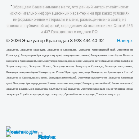
*
Обращаем Ваше внимание на то, что данный интернет-сайт носит
исключительно информационный характер и ни при каких условиях
информационные материалы и цены, размещенные на сайте, не
являются публичной офертой, определяемой положениями Статей 435
и 437 Гражданского кодекса РФ.
© 2026 Эвакуатор Краснодар 8-928-444-40-32
Наверх
Эвакуатор; Эвакуатор Краснодар; Эвакуатор в Краснодаре; Эвакуатор Краснодарский край; Эвакуатор по
Краснодару; Эвакуатор по Краснодарскому краю; эвакуация спецтехники; Эвакуация микроавтобусов; Вызвать
эвакуатор в Краснодаре; Вызвать эвакуатор в Краснодарском крае; Эвакуатор авто; Эвакуатор номер телефона;
Услуги эвакуатора; Эвакуатор 24 часа; Эвакуатор машин; Эвакуатор в Краснодар; Эвакуация спецтехники;
Эвакуация микроавтобусов; Эвакуатор по России; Краснодар эвакуатор; Эвакуатор из Краснодара в Ростов;
Эвакуатор из Краснодара в Москву; Эвакуация автомобилей; Эвакуатор круглосуточно; Эвакуатор Краснодар
цена; Эвакуатор Краснодар дешево; Номер телефона эвакуатора; Эвакуатор автомобилей; Вызов эвакуатора;
Эвакуатор дешево; Цена эвакуатора; Круглосуточный эвакуатор; Эвакуатор Краснодар номер телефона; Заказ
эвакуатора; Служба эвакуации; Аренда эвакуатора; Срочный вызов эвакуатора; Телефон эвакуатора;