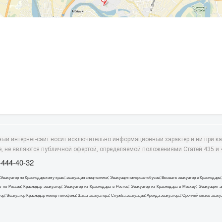
ный интернет-сайт носит исключительно информационный характер и ни при 
е, не являются публичной офертой, определяемой положениями Статей 435 и 
-444-40-32
 Эвакуатор по Краснодарскому краю; эвакуация спецтехники; Эвакуация микроавтобусов; Вызвать эвакуатор в Краснодаре;
р по России; Краснодар эвакуатор; Эвакуатор из Краснодара в Ростов; Эвакуатор из Краснодара в Москву; Эвакуация
тор; Эвакуатор Краснодар номер телефона; Заказ эвакуатора; Служба эвакуации; Аренда эвакуатора; Срочный вызов эваку